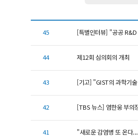
45
[특별인터뷰] "공공 R&
44
제12회 심의회의 개최
43
42
[TBS 뉴스] 염한웅 부의
41
"새로운 감염병 또 온다..