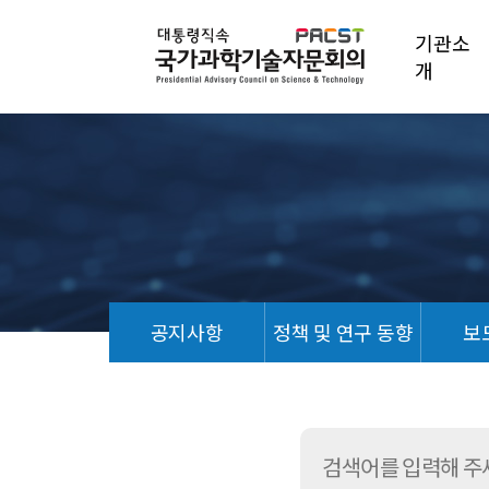
기관소
개
공지사항
정책 및 연구 동향
보
언
론
기
사