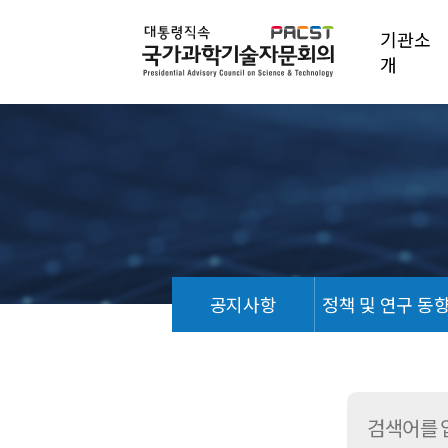
기관소
개
공지사항
정책 및 연구 동
언
론
기
사