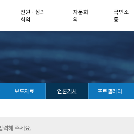
전원 · 심의
자문회
국민소
회의
의
통
향
보도자료
언론기사
포토갤러리