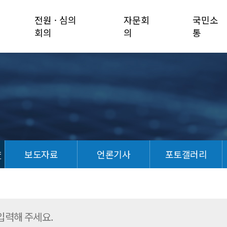
전원 · 심의
자문회
국민소
회의
의
통
향
보도자료
언론기사
포토갤러리