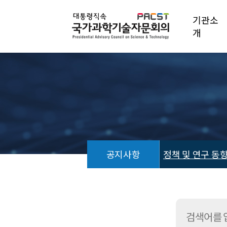
기관소
개
공지사항
정책 및 연구 동
정
책
및
연
구
동