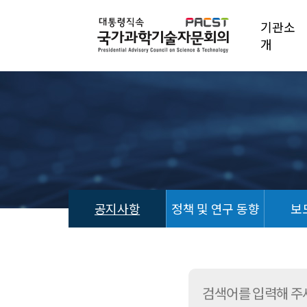
기관소
개
공지사항
정책 및 연구 동향
보
공
지
사
항