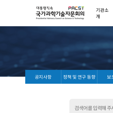
기관소
개
공지사항
정책 및 연구 동향
보
홍
보
자
료