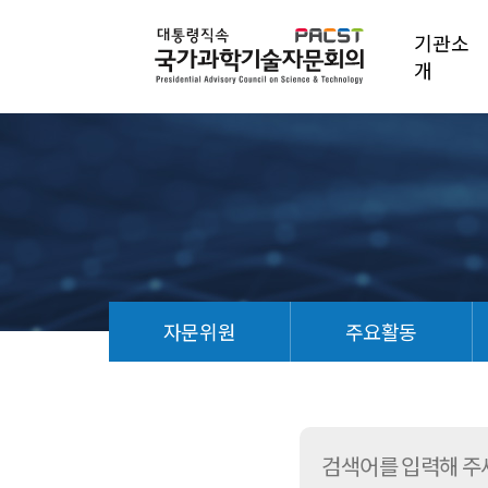
기관소
개
자문위원
주요활동
정
책
연
구
보
고