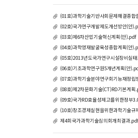
(01호)과학기술기반사회문제해결종합실천
(02호)국가연구개발제도개선방안(안).p
(03호)제6차산업기술혁신계획(안).pdf
(04호)과학영재발굴육성종합계획(안).p
(05호)2013년도국가연구시설장비실
(06호)기초과학연구원5개년계획(안).pd
(07호)과학기술분야연구회기능재정립방향
(08호)제2차문화기술(CT)RD기본계획.p
(09호)국가RD효율성제고를위한정부3.
(10호)창조경제실현을위한과학기술규제개
제4회국가과학기술심의회개최결과.pd