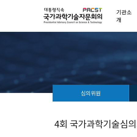
기관소
개
심의위원
회
의
안
4회 국가과학기술심
건