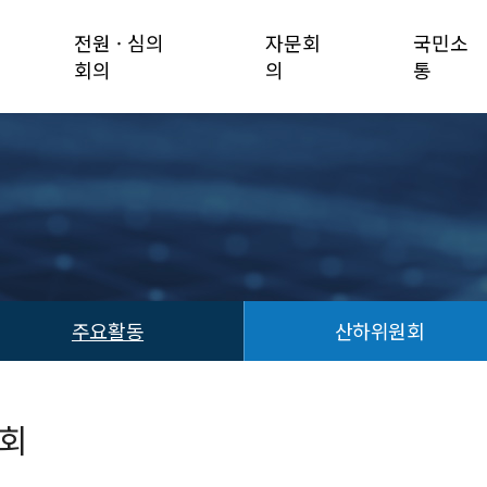
전원 · 심의
자문회
국민소
회의
의
통
주요활동
산하위원회
의회