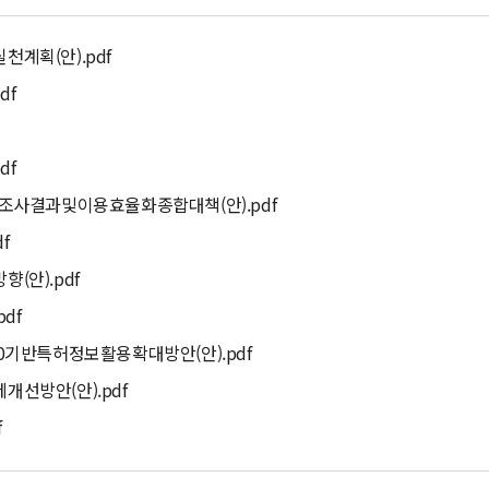
계획(안).pdf
df
df
태조사결과및이용효율화종합대책(안).pdf
f
(안).pdf
df
0기반특허정보활용확대방안(안).pdf
선방안(안).pdf
f