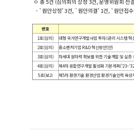
ㅇ 총 5건 (심의회의 상정 3건, 운영위원회 전결
- `원안상정' 3건, `원안의결' 1건, `원안접수'
번호
1호(심의)
대형 국가연구개발사업 투자관리 시스템 혁
2호(심의)
중소벤처기업 R&D 혁신방안(안)
3호(심의)
차세대 원자력 확보를 위한 기술개발 및 실증 
4호(심의)
제4차 융합연구개발 활성화 기본계획('23~'32
5호(보고
제5차 환경기술 환경산업 환경기술인력 육성계획(