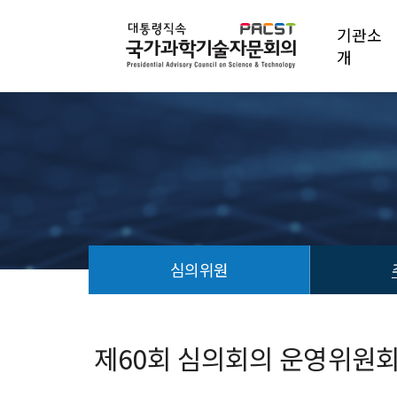
기관소
개
심의위원
회
의
안
제60회 심의회의 운영위원회 개
건