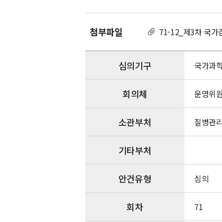
염
병
위
첨부파일
71-12_제3차 국
기
대
응
심의기구
국가과
기
술
회의체
개
운영위
발
추
소관부처
질병관
진
전
략
기타부처
2025
년
도
안건유형
심의
시
행
회차
71
계
획