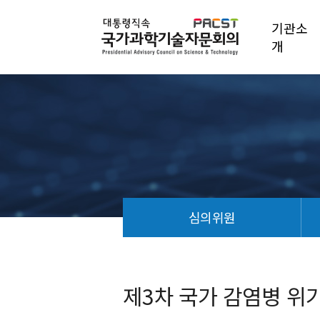
기관소
개
심의위원
제
3
차
제3차 국가 감염병 위
국
가
감