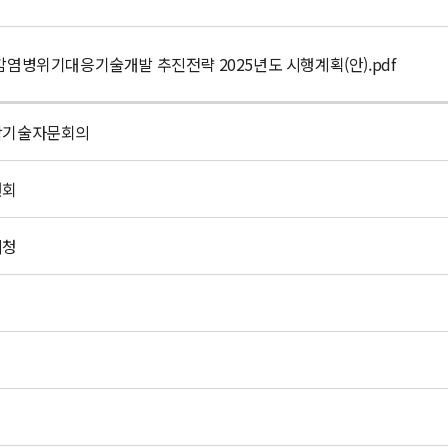
가감염병위기대응기술개발 추진전략 2025년도 시행계획(안).pdf
학기술자문회의
원회
리청