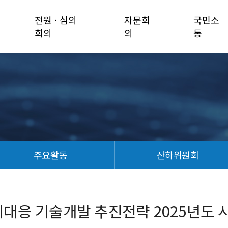
전원 · 심의
자문회
국민소
회의
의
통
주요활동
산하위원회
기대응 기술개발 추진전략 2025년도