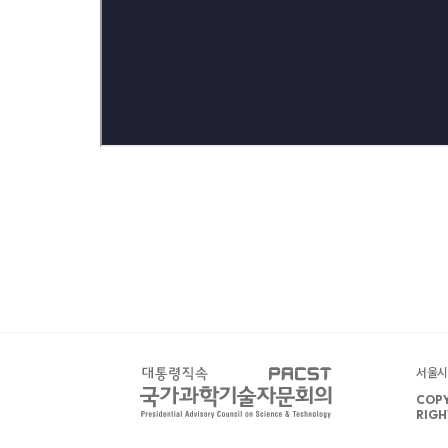
서울시 
COPY
RIGH