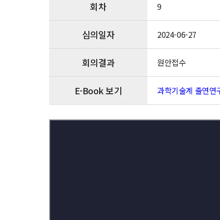
회차
9
화
추
진
심의일자
2024-06-27
방
안
(안)
회의결과
원안접수
E-Book 보기
과학기술계 출연연구기