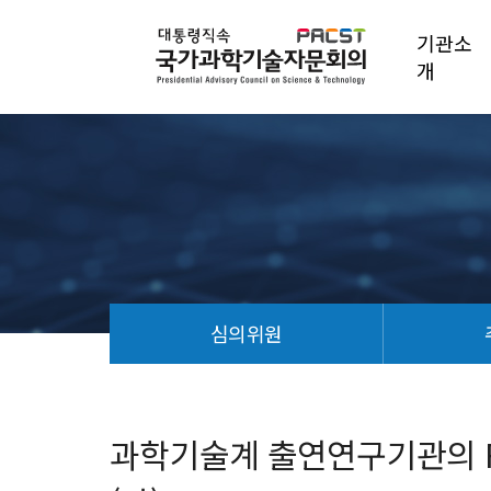
기관소
개
심의위원
과
학
기
과학기술계 출연연구기관의 R
술
계
출