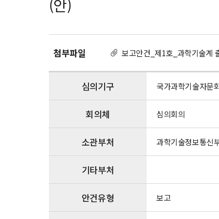
(안)
연
연
구
기
관
첨부파일
보고안건_제1호_과학기술계 출연
의
R&D
생
심의기구
국가과학기술자문
태
계
역
회의체
심의회의
동
성
소관부처
과학기술정보통신
및
지
식
기타부처
유
동
성
안건유형
보고
활
성