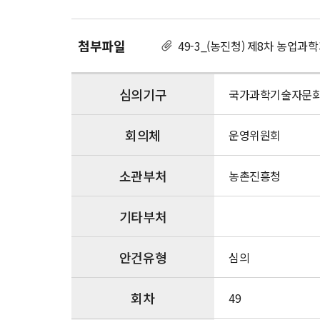
학
기
술
첨부파일
49-3_(농진청) 제8차 농업과
중
장
기
심의기구
국가과학기술자문
연
구
회의체
개
운영위원회
발
계
소관부처
농촌진흥청
획
('23~'32)
'23
기타부처
년
도
시
안건유형
심의
행
계
회차
49
획
(안)