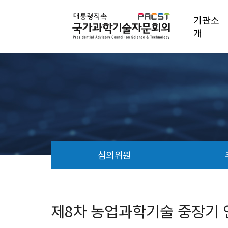
기관소
개
심의위원
제
8
차
제8차 농업과학기술 중장기 연구
농
업
과