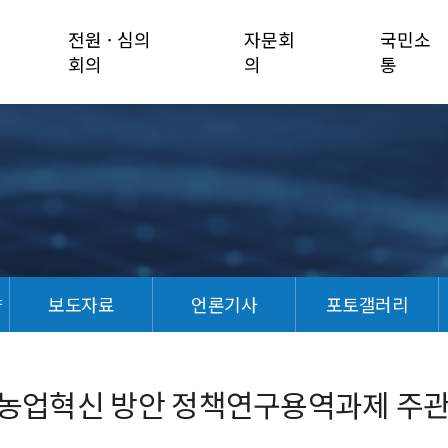
전원 · 심의
자문회
국민소
회의
의
통
향
보도자료
언론기사
포토갤러리
 농업혁신 방안 정책연구용역과제 주