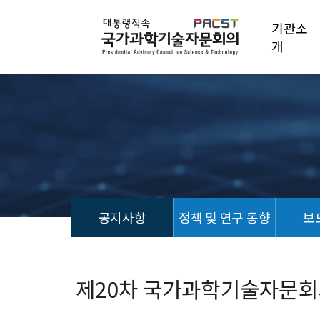
기관소
개
공지사항
정책 및 연구 동향
보
공
지
사
제20차 국가과학기술자문회
항