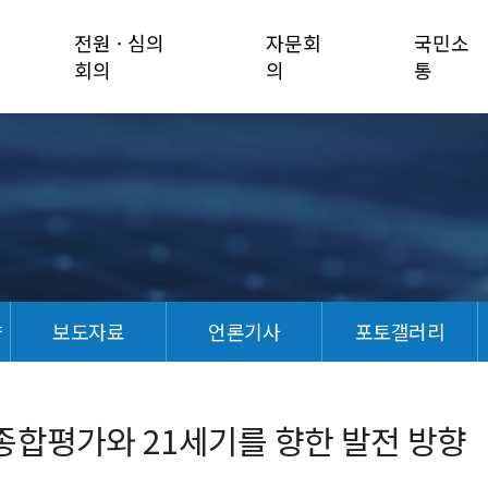
전원 · 심의
자문회
국민소
회의
의
통
향
보도자료
언론기사
포토갤러리
종합평가와 21세기를 향한 발전 방향