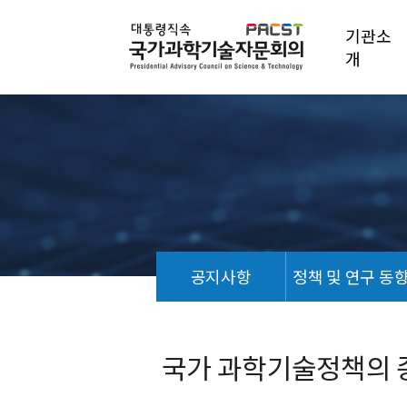
기관소
개
공지사항
정책 및 연구 동
정
책
연
국가 과학기술정책의 
구