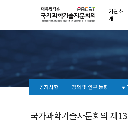
기관소
개
공지사항
정책 및 연구 동향
보
언
론
기
국가과학기술자문회의 제13
사