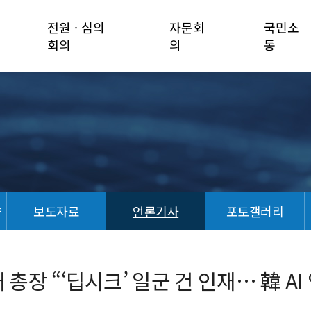
전원 · 심의
자문회
국민소
회의
의
통
향
보도자료
언론기사
포토갤러리
총장 “‘딥시크’ 일군 건 인재… 韓 AI 