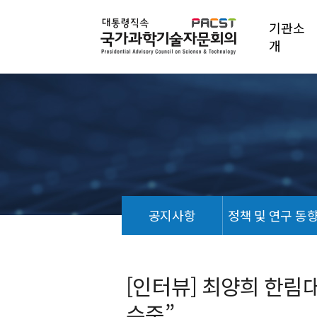
기관소
개
공지사항
정책 및 연구 동
언
론
기
[인터뷰] 최양희 한림대 
사
수준”