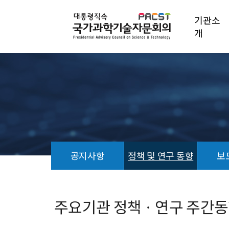
기관소
개
공지사항
정책 및 연구 동향
보
정
책
및
주요기관 정책ㆍ연구 주간동향 (
연
구
동