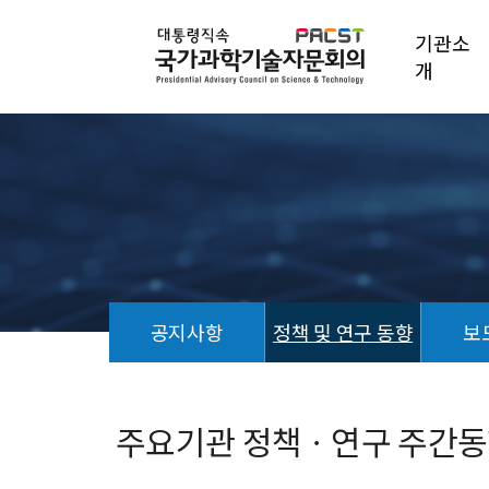
기관소
개
공지사항
정책 및 연구 동향
보
정
책
및
주요기관 정책ㆍ연구 주간동향 (
연
구
동