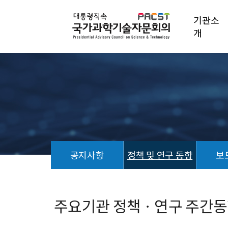
기관소
개
공지사항
정책 및 연구 동향
보
정
책
및
주요기관 정책ㆍ연구 주간동향 (
연
구
동