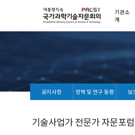
기관소
개
공지사항
정책 및 연구 동향
보
포
토
갤
기술사업가 전문가 자문포럼 개최
러
리