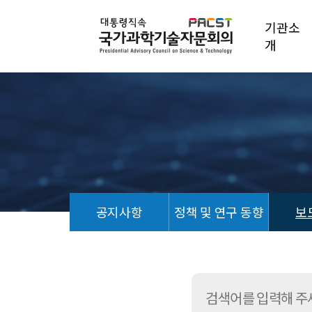
기관소
개
공지사항
정책 및 연구 동향
보
보
도
자
료