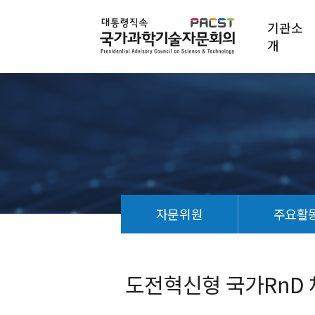
기관소
개
자문위원
주요활
자
문
의
도전혁신형 국가RnD 
제