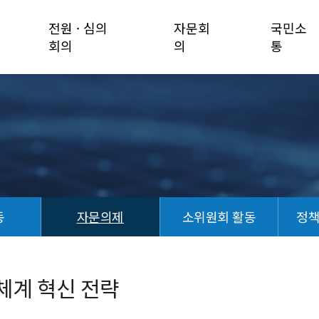
전원 · 심의
자문회
국민소
회의
의
통
동
자문의제
소위원회 활동
정
체계 혁신 전략