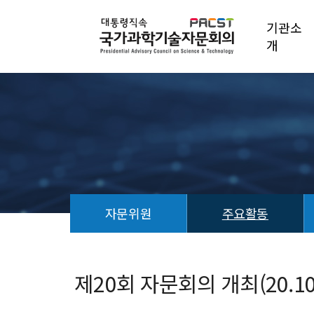
기관소
개
자문위원
주요활동
회
의
결
제20회 자문회의 개최(20.10.
과