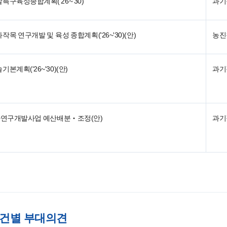
특구육성종합계획('26~'30)
과기
목 연구개발 및 육성 종합계획('26~'30)(안)
농진
본계획('26~'30)(안)
과기
국가연구개발사업 예산배분‧조정(안)
과기
안건별 부대의견