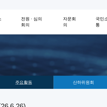
소
전원 · 심의
자문회
국민
회의
의
통
주요활동
산하위원회
.6.26)