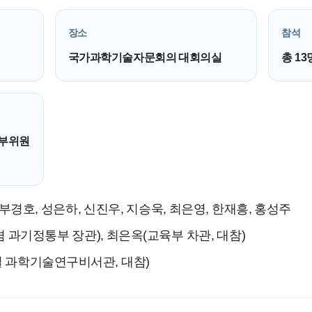
장소
참석
국가과학기술자문회의 대회의실
총 13
정부위원
 부경호, 성은하, 신진우, 지승욱, 최은영, 한재흥, 홍성주
겸 과기정통부 장관), 최은옥(교육부 차관, 대참)
실 과학기술연구비서관, 대참)