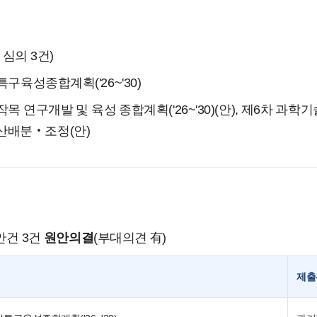
 심의 3건)
구육성종합계획('26~'30)
 연구개발 및 육성 종합계획('26~'30)(안), 제6차 과학기술기본
산배분‧조정(안)
안건 3건
원안의결
(부대의견 有)
제출