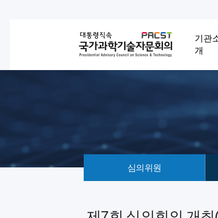
기관
개
심의위원
회
의
제7회 심의회의 개최(26