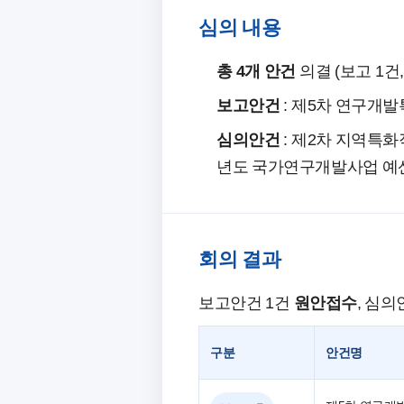
심의 내용
총 4개 안건
의결 (보고 1건,
보고안건
: 제5차 연구개발특
심의안건
: 제2차 지역특화작목
년도 국가연구개발사업 예
회의 결과
보고안건 1건
원안접수
, 심의
구분
안건명