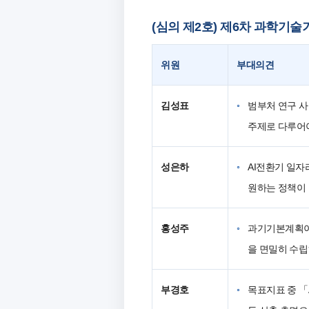
(심의 제2호) 제6차 과학기술기본
위원
부대의견
김성표
범부처 연구 사
주제로 다루어
성은하
AI전환기 일자
원하는 정책이
홍성주
과기기본계획이
을 면밀히 수립
부경호
목표지표 중 「