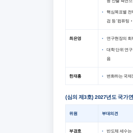
등 산출 측면으
핵심목표별 전력
검 등 '컴퓨팅
최은영
연구현장의 회복
대학 단위 연구
음
한재흥
변화하는 국제
(심의 제3호) 2027년도 
위원
부대의견
부경호
반도체 세수는 