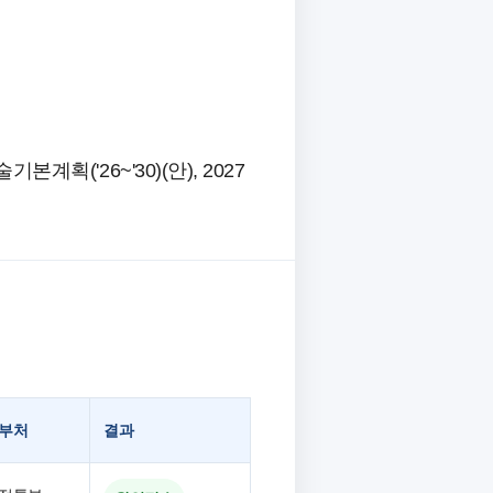
계획('26~'30)(안), 2027
부처
결과