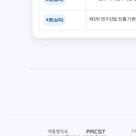
제1차 연구산업 진흥 기본계
4호(심의)
서울