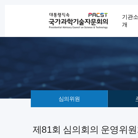
기관
개
심의위원
회
의
제81회 심의회의 운영위원회 
안