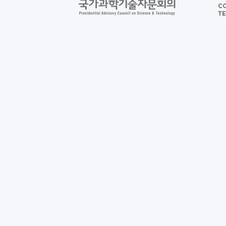
CO
TE