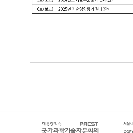
6
호(보고)
2025년 기술영향평가 결과(안)
서울시 
COPY