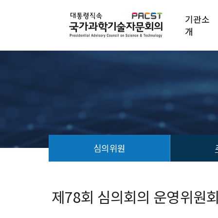
기관소
개
심의위원
회
의
안
제78회 심의회의 운영위원회 개
건