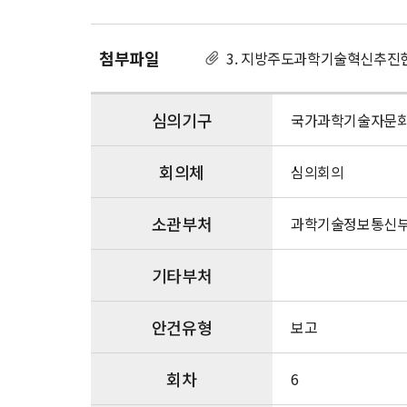
기
술
혁
첨부파일
3. 지방주도과학기술혁신추진현
신
추
진
심의기구
국가과학기술자문
현
황
회의체
심의회의
소관부처
과학기술정보통신
기타부처
안건유형
보고
회차
6