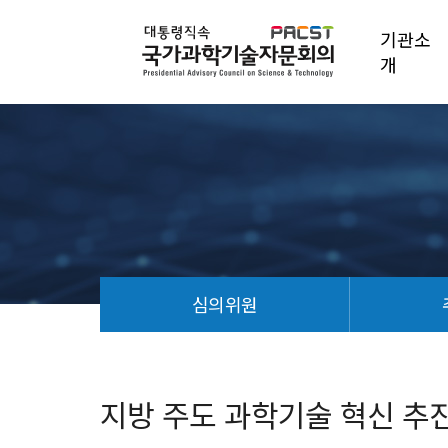
기관소
개
심의위원
지
방
주
지방 주도 과학기술 혁신 추
도
과
학