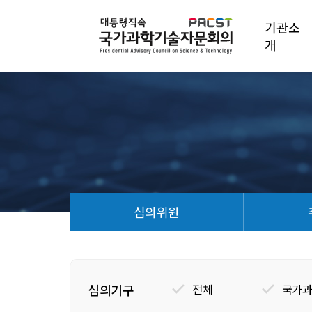
기관소
개
심의위원
심
의
안
건
심의기구
전체
국가