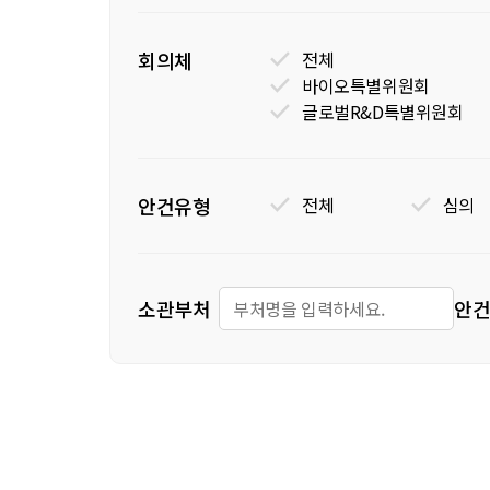
회의체
전체
바이오특별위원회
글로벌R&D특별위원회
안건유형
전체
심의
소관부처
안