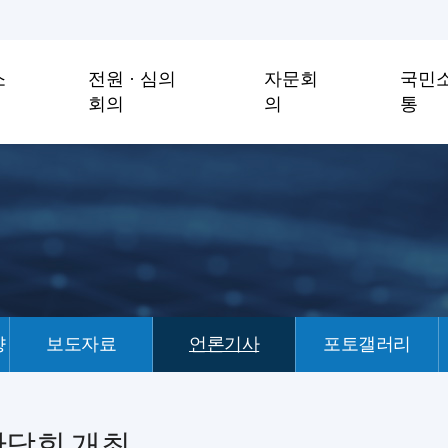
소
전원 · 심의
자문회
국민
회의
의
통
향
보도자료
언론기사
포토갤러리
간담회 개최