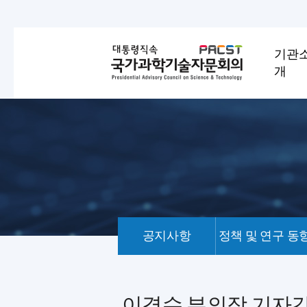
기관
개
공지사항
정책 및 연구 동
언
론
기
이경수 부의장 기자
사