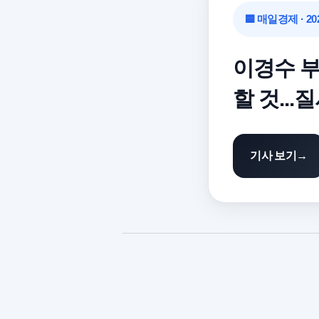
🟦 매일경제 · 202
이경수 부
할 것...
기사 보기
→