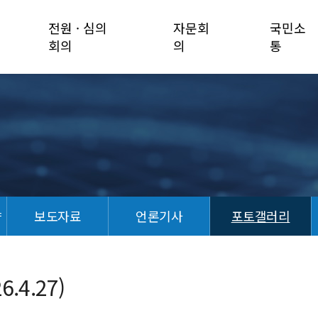
전원 · 심의
자문회
국민소
회의
의
통
향
보도자료
언론기사
포토갤러리
.4.27)