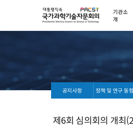
기관소
개
공지사항
정책 및 연구 동
포
토
갤
제6회 심의회의 개최(26
러
리