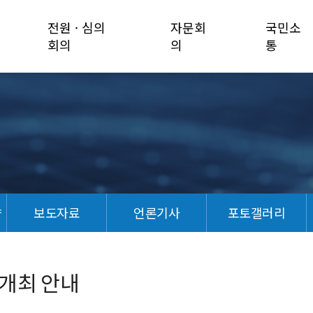
전원 · 심의
자문회
국민소
회의
의
통
향
보도자료
언론기사
포토갤러리
 개최 안내