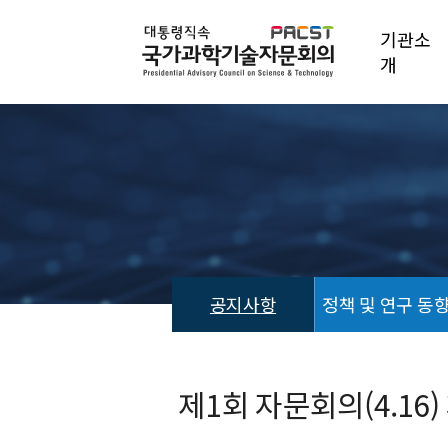
기관소
개
공지사항
정책 및 연구 동
공
지
사
제1회 자문회의(4.16)
항