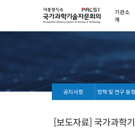
기관소
개
공지사항
정책 및 연구 동
보
도
자
[보도자료] 국가과학
료