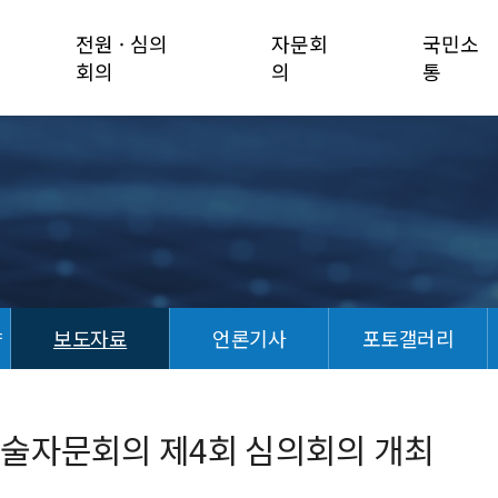
전원 · 심의
자문회
국민소
회의
의
통
향
보도자료
언론기사
포토갤러리
기술자문회의 제4회 심의회의 개최