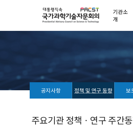
기관소
개
공지사항
정책 및 연구 동향
보
정
책
및
주요기관 정책ㆍ연구 주간동향 (
연
구
동