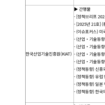
▶ 간행물
-
[정책브리프 202
-
[2025년 21호
-
(이슈포커스) 미국
-
(산업‧기술동향) O
-
(산업‧기술동향) 가
한국산업기술진흥원(KIAT)
-
(산업‧기술동향) ’2
-
(산업‧기술동향) A
-
(정책동향) 신흥국의
-
(정책동향) 유럽 양
-
(정책동향) 일본 
-
(정책동향) 한국의 