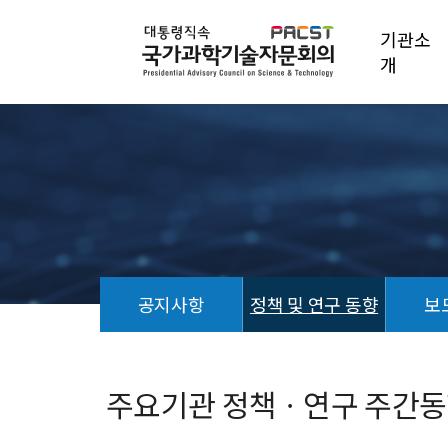
기관소
개
공지사항
정책 및 연구 동향
보
정
책
및
주요기관 정책ㆍ연구 주간동향 (
연
구
동