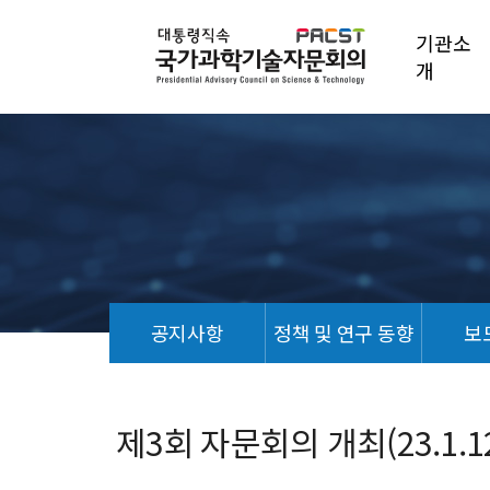
기관소
개
공지사항
정책 및 연구 동향
보
포
토
갤
제3회 자문회의 개최(23.1.1
러
리