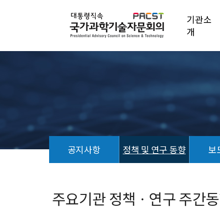
기관소
개
공지사항
정책 및 연구 동향
보
정
책
및
주요기관 정책ㆍ연구 주간동향 (
연
구
동