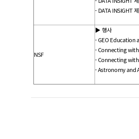
-
DATA INSIGHT
-
DATA INSIGH
▶ 행사
-
GEO Education a
-
Connecting with 
NSF
-
Connecting with 
-
Astronomy and A