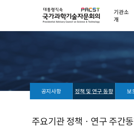
기관소
개
공지사항
정책 및 연구 동향
보
정
책
및
주요기관 정책ㆍ연구 주간동향 (
연
구
동