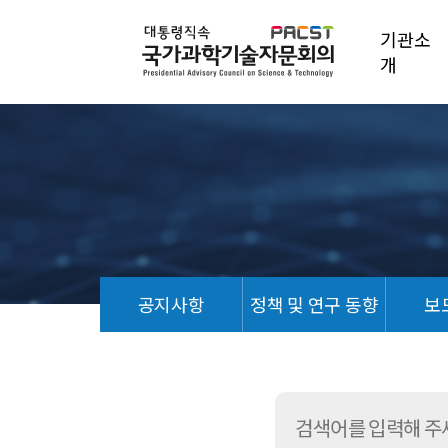
기관소
개
공지사항
정책 및 연구 동향
보
홍
보
자
료