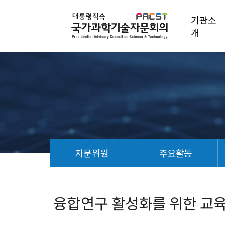
기관소
개
자문위원
주요활동
융
합
연
융합연구 활성화를 위한 교육
구
활
성