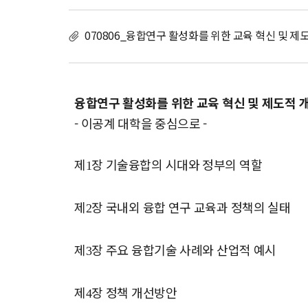
화
를
070806_융합연구 활성화를 위한 교육 혁신 및 제
위
한
교
육
혁
융합연구 활성화를 위한 교육 혁신 및 제도적 
신
- 이공계 대학을 중심으로 -
및
제
도
제
장 기술융합의 시대와 정부의 역할
1
적
개
선
제
장 국내외 융합 연구 교육과 정책의 실태
2
방
안
제
장 주요 융합기술 사례와 산업적 예시
3
제
장 정책 개선방안
4