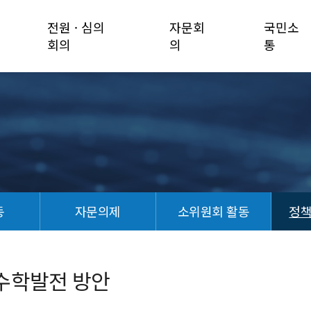
전원 · 심의
자문회
국민소
회의
의
통
동
자문의제
소위원회 활동
정
수학발전 방안