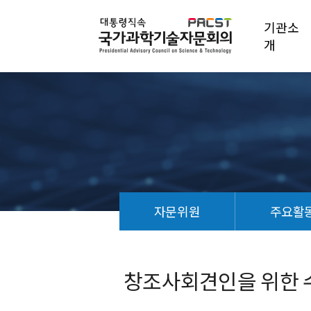
기관소
개
자문위원
주요활
창
조
사
창조사회견인을 위한 
회
견
인