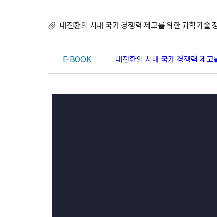
국
가
대전환의 시대 국가 경쟁력 제고를 위한 과학기술 정책
경
쟁
력
E-BOOK
대전환의 시대 국가 경쟁력 제고를
제
고
를
위
한
과
학
기
술
정
책
자
문
방
향
연