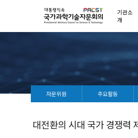
기관소
개
자문위원
주요활동
대
전
환
대전환의 시대 국가 경쟁력 
의
시
대