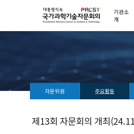
기관소
개
자문위원
주요활동
회
의
결
제13회 자문회의 개최(24.11.
과